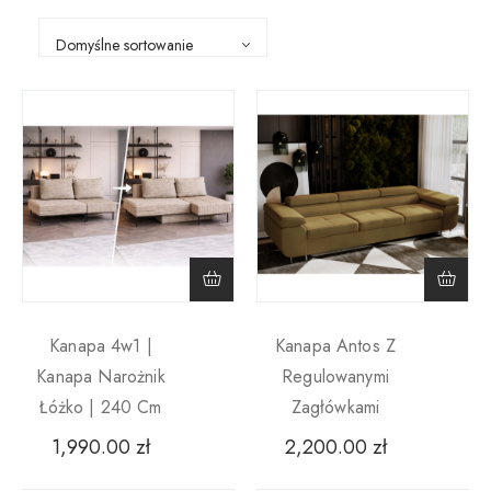
Przygotowaliśmy zróżnicowany asortyment uwzględniający
m.in. modele rozkładane z funkcją spania, dwuosobowe,
nowoczesne i klasyczne. Mamy także szeroki wybór
wariantów kolorystycznych, w tym zachwycające zielone i
granatowe meble, oraz klasyczne warianty szare i beżowe.
Kanapa 4w1 |
Kanapa Antos Z
Kanapa Narożnik
Regulowanymi
Łóżko | 240 Cm
Zagłówkami
1,990.00
zł
2,200.00
zł