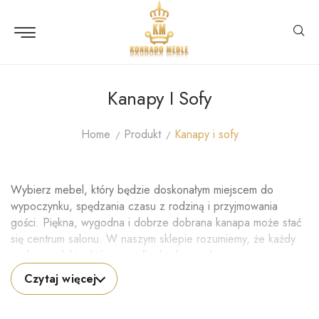
Kanapy I Sofy
Home
Produkt
Kanapy i sofy
Wybierz mebel, który będzie doskonałym miejscem do
wypoczynku, spędzania czasu z rodziną i przyjmowania
gości. Piękna, wygodna i dobrze dobrana kanapa może stać
się centrum salonu. W naszym sklepie rozumiemy, że każdy
szuka produktu, który nie tylko będzie pięknie się
prezentować, ale również zapewni maksymalny komfort i dużą
Czytaj więcej
funkcjonalność. Dlatego ofertę kierujemy do osób, które
cenią sobie połączenie estetyki z praktycznością.