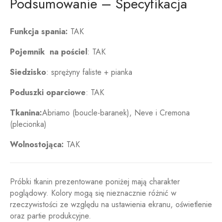
Podsumowanie – Specyfikacja
Funkcja
spania:
TAK
Pojemnik
na
pościel
: TAK
Siedzisko
:
sprężyny faliste
+
pianka
Poduszki
oparciowe
: TAK
Tkanina:
Abriamo
(
boucle-
baranek),
Neve i Cremona
(plecionka)
Wolnostojąca:
TAK
Próbki tkanin prezentowane poniżej mają charakter
poglądowy. Kolory mogą się nieznacznie różnić w
rzeczywistości ze względu na ustawienia ekranu, oświetlenie
oraz partie produkcyjne.