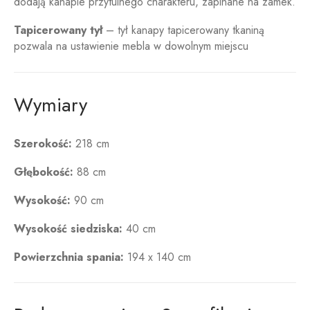
dodają kanapie przytulnego charakteru, zapinane na zamek.
Tapicerowany tył
– tył kanapy tapicerowany tkaniną
pozwala na ustawienie mebla w dowolnym miejscu
Wymiary
Szerokość:
218 cm
Głębokość:
88
cm
Wysokość:
90 cm
Wysokość siedziska:
40 cm
Powierzchnia spania:
194 x 140
cm