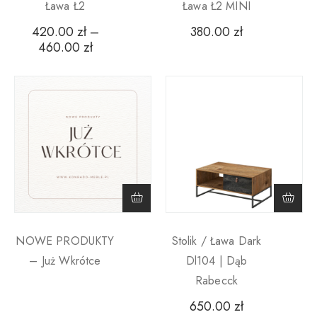
Ława Ł2
Ława Ł2 MINI
420.00
zł
–
380.00
zł
460.00
zł
NOWE PRODUKTY
Stolik / Ława Dark
– Już Wkrótce
Dl104 | Dąb
Rabecck
650.00
zł