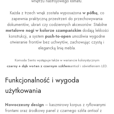
wnętrzu nastrojowego klimatu.
Każda z trzech wnęk została wyposażona
w półkę
, co
zapewnia praktyczną przestrzeń do przechowywania
dokumentów, ubrań czy codziennych akcesoriów. Stabilne
metalowe nogi w kolorze szampańskim
dodają lekkości
konstrukcji, a system
push-to-open
umożliwia wygodne
otwieranie frontów bez uchwytów, zachowując czystą i
elegancką linię mebla.
Komoda Sento występuje także w wariancie kolorystycznym
czarny + dąb wotan z czarnym szkłem
antisol i oświetleniem LED.
Funkcjonalność i wygoda
użytkowania
Nowoczesny design
– kaszmirowy korpus z ryflowanymi
frontami oraz środkowy panel z czarnego szkła
antisol
z