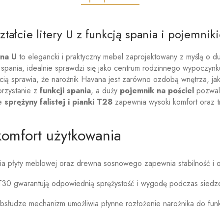
tałcie litery U z funkcją spania i pojemni
na U
to elegancki i praktyczny mebel zaprojektowany z myślą o 
 spania, idealnie sprawdzi się jako centrum rodzinnego wypoczynk
ią sprawia, że narożnik Havana jest zarówno ozdobą wnętrza, ja
orzystanie z
funkcji spania
, a duży
pojemnik na pościel
pozwala
ze
sprężyny falistej i pianki T28
zapewnia wysoki komfort oraz tr
komfort użytkowania
a płyty meblowej oraz drewna sosnowego zapewnia stabilność i 
a T30 gwarantują odpowiednią sprężystość i wygodę podczas siedze
słudze mechanizm umożliwia płynne rozłożenie narożnika do funk