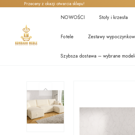
Przeceny z okazji otwarcia sklepu!
NOWOŚCI
Stoły i krzesła
Fotele
Zestawy wypoczynko
Szybsza dostawa – wybrane model