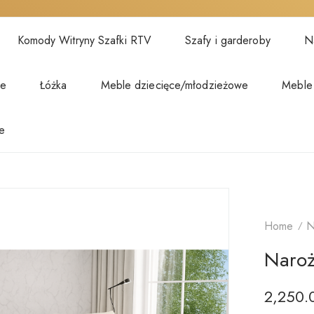
Komody Witryny Szafki RTV
Szafy i garderoby
Na
we
Łóżka
Meble dziecięce/młodzieżowe
Meble
e
Home
N
Naroż
2,250