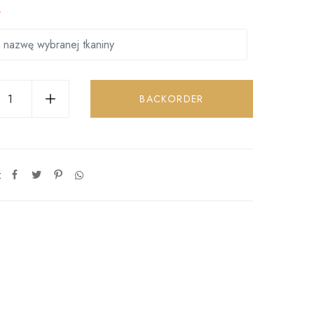
*
BACKORDER
: