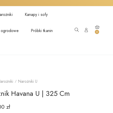
rożniki
Kanapy i sofy
 ogrodowe
Próbki tkanin
0
arożniki
Narożniki U
nik Havana U | 325 Cm
.00
zł