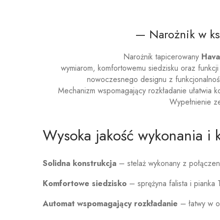
— Narożnik w ksz
Narożnik tapicerowany
Hava
duży narożnik z funkcją spania
wymiarom, komfortowemu siedzisku oraz funkcji
nowoczesnego designu z funkcjonalnośc
Mechanizm wspomagający rozkładanie ułatwia k
Wypełnienie 
Wysoka jakość wykonania i 
Solidna konstrukcja
– stelaż wykonany z połączeni
Komfortowe siedzisko
– sprężyna falista i piank
Automat wspomagający rozkładanie
– łatwy w ob