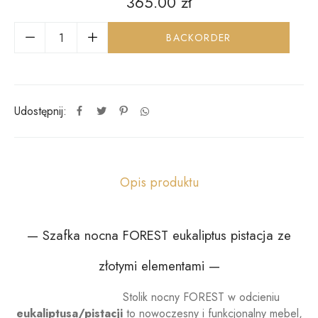
365.00
zł
BACKORDER
Udostępnij:
Opis produktu
— Szafka nocna FOREST eukaliptus pistacja ze
złotymi elementami —
Stolik nocny FOREST w odcieniu
Szafka nocna pistacjowa
eukaliptusa/pistacji
to nowoczesny i funkcjonalny mebel,