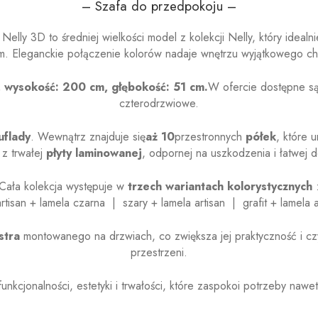
– Szafa do przedpokoju –
elly 3D to średniej wielkości model z kolekcji Nelly, który idea
. Eleganckie połączenie kolorów nadaje wnętrzu wyjątkowego ch
, wysokość: 200 cm, głębokość: 51 cm.
W ofercie dostępne są
czterodrzwiowe.
uflady
. Wewnątrz znajduje się
aż 10
przestronnych
półek
, które 
z trwałej
płyty laminowanej
, odpornej na uszkodzenia i łatwej d
Cała kolekcja występuje w
trzech wariantach kolorystycznych
rtisan + lamela czarna | szary + lamela artisan | grafit + lamela a
stra
montowanego na drzwiach, co zwiększa jej praktyczność i c
przestrzeni.
funkcjonalności, estetyki i trwałości, które zaspokoi potrzeby naw