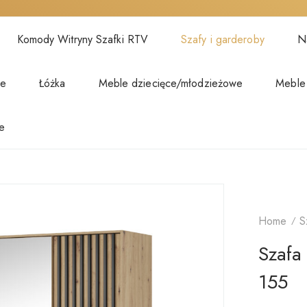
Komody Witryny Szafki RTV
Szafy i garderoby
Na
we
Łóżka
Meble dziecięce/młodzieżowe
Meble
e
Home
S
Szafa
155