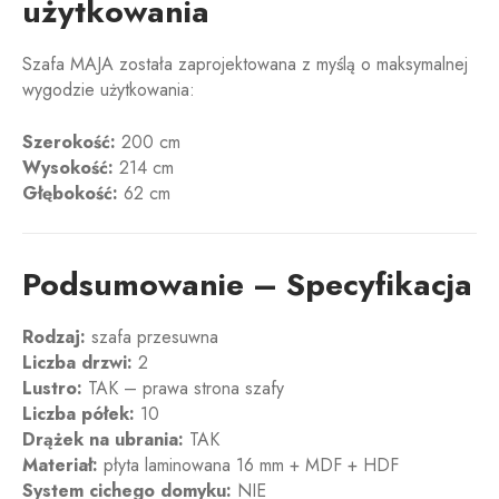
użytkowania
Szafa MAJA została zaprojektowana z myślą o maksymalnej
wygodzie użytkowania:
Szerokość:
200 cm
Wysokość:
214 cm
Głębokość:
62 cm
Podsumowanie – Specyfikacja
Rodzaj:
szafa przesuwna
Liczba drzwi:
2
Lustro:
TAK – prawa strona szafy
Liczba półek:
10
Drążek na ubrania:
TAK
Materiał:
płyta laminowana 16 mm + MDF + HDF
System cichego domyku:
NIE