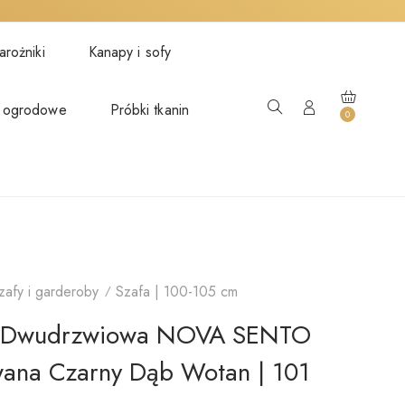
rożniki
Kanapy i sofy
 ogrodowe
Próbki tkanin
0
zafy i garderoby
Szafa | 100-105 cm
a Dwudrzwiowa NOVA SENTO
wana Czarny Dąb Wotan | 101