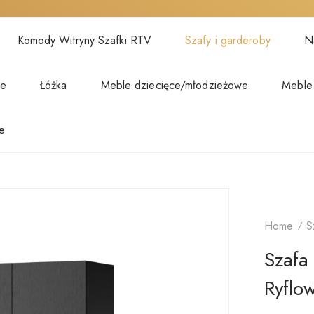
Komody Witryny Szafki RTV
Szafy i garderoby
Na
we
Łóżka
Meble dziecięce/młodzieżowe
Meble
e
Home
S
Szaf
Ryflo