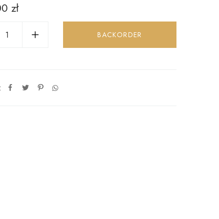
00
zł
BACKORDER
: