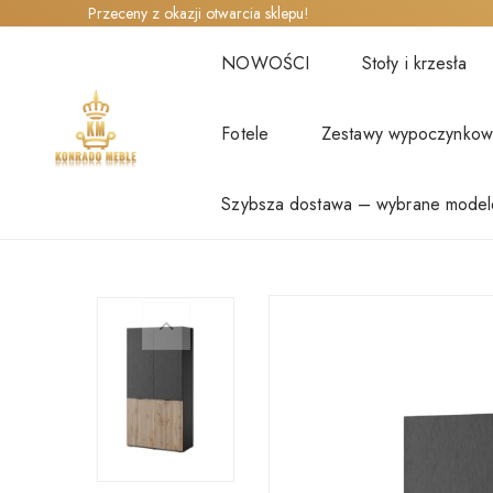
Przeceny z okazji otwarcia sklepu!
NOWOŚCI
Stoły i krzesła
Fotele
Zestawy wypoczynko
Szybsza dostawa – wybrane model