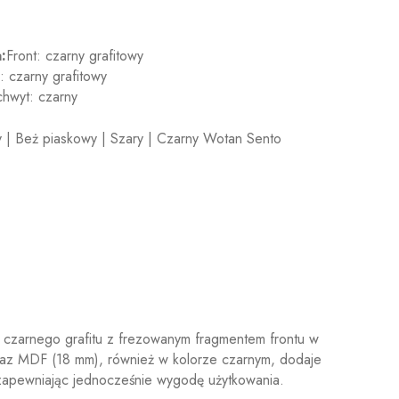
:
Front: czarny grafitowy
: czarny grafitowy
hwyt: czarny
y | Beż piaskowy | Szary | Czarny Wotan Sento
czarnego grafitu z frezowanym fragmentem frontu w
raz MDF (18 mm), również w kolorze czarnym, dodaje
 zapewniając jednocześnie wygodę użytkowania.