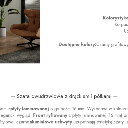
Kolorystyka
Korpus
Uc
Dostępne kolory:
Czarny grafitow
— Szafa dwudrzwiowa z drążkiem i półkami —
sem z
płyty laminowanej
o grubości 16 mm.
Wykonana w kolorze 
elegancki wygląd.
Front ryflowany
z płyty laminowanej (16 mm) o
Stylowe, czarne
aluminiowe uchwyty
uzupełniają estetykę szafy,