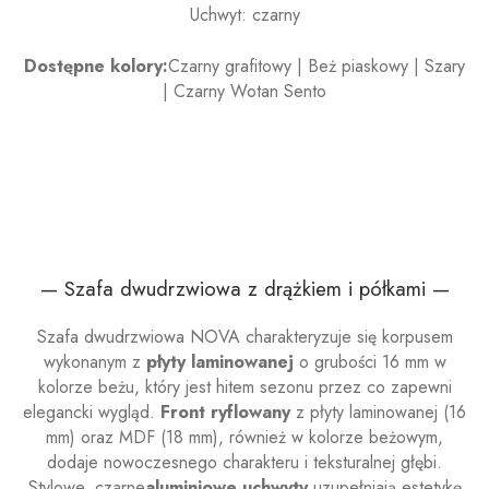
Uchwyt: czarny
Dostępne kolory:
Czarny grafitowy | Beż piaskowy | Szary
| Czarny Wotan Sento
— Szafa dwudrzwiowa z drążkiem i półkami —
Szafa dwudrzwiowa NOVA charakteryzuje się korpusem
wykonanym z
płyty laminowanej
o grubości 16 mm w
kolorze beżu, który jest hitem sezonu przez co zapewni
elegancki wygląd.
Front ryflowany
z płyty laminowanej (16
mm) oraz MDF (18 mm), również w kolorze beżowym,
dodaje nowoczesnego charakteru i teksturalnej głębi.
Stylowe, czarne
aluminiowe uchwyty
uzupełniają estetykę