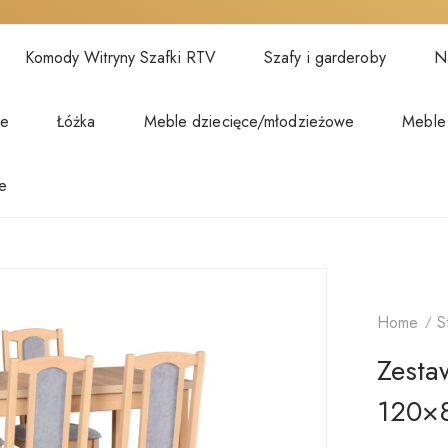
Komody Witryny Szafki RTV
Szafy i garderoby
Na
we
Łóżka
Meble dziecięce/młodzieżowe
Meble
e
Home
S
Zestaw
120×