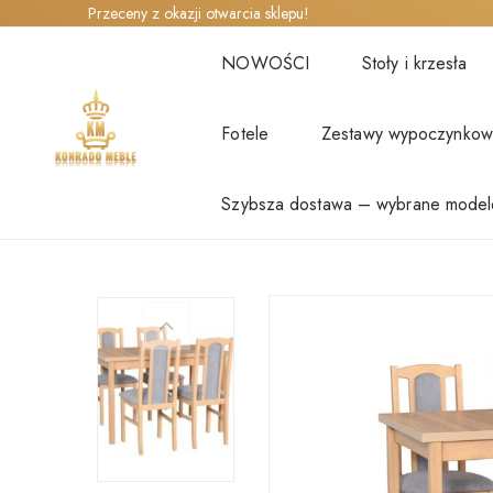
Przeceny z okazji otwarcia sklepu!
NOWOŚCI
Stoły i krzesła
Fotele
Zestawy wypoczynko
Szybsza dostawa – wybrane model