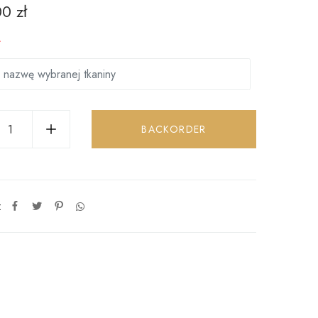
00
zł
*
BACKORDER
: