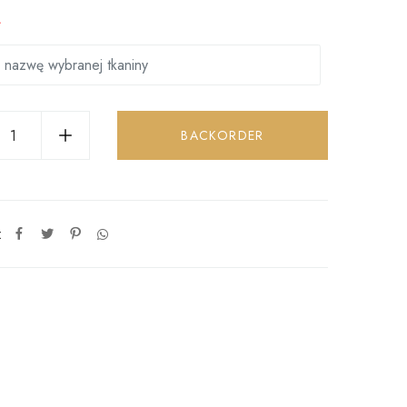
*
BACKORDER
: