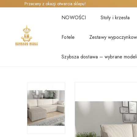
Przeceny z okazji otwarcia sklepu!
NOWOŚCI
Stoły i krzesła
Fotele
Zestawy wypoczynko
Szybsza dostawa – wybrane model