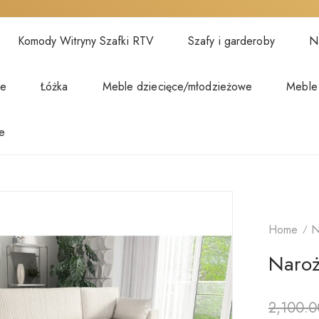
Komody Witryny Szafki RTV
Szafy i garderoby
Na
we
Łóżka
Meble dziecięce/młodzieżowe
Meble
e
Home
N
Naroż
2,100.