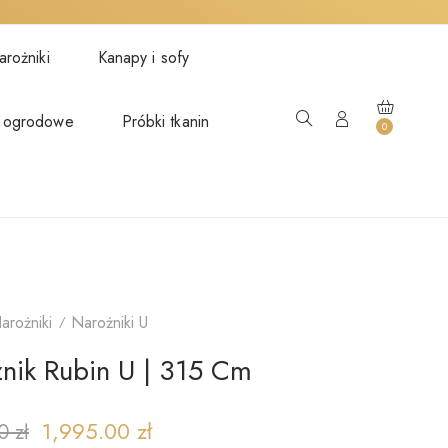
rożniki
Kanapy i sofy
 ogrodowe
Próbki tkanin
0
arożniki
Narożniki U
nik Rubin U | 315 Cm
1,995.00
zł
00
zł