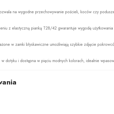
ozwala na wygodne przechowywanie pościeli, koców czy podusze
zeniu z elastyczną pianką T28/42 gwarantuje wygodę użytkowania 
żone w zamki błyskawiczne umożliwiają szybkie zdjęcie pokrowcó
 w dotyku i dostępna w pięciu modnych kolorach, idealnie wpaso
wania