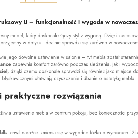
ruksowy U – funkcjonalność i wygoda w nowocz
sny mebel, który doskonale łączy styl z wygodą. Dzięki zastoso
i przyjemny w dotyku. Idealnie sprawdzi się zarówno w nowoczesnyc
wia jego dowolne ustawienie w salonie – tył mebla został starann
iance
zapewnia komfort zarówno podczas siedzenia, jak i wypoc
iel,
dzięki czemu doskonale sprawdzi się również jako miejsce d
błyskawicznymi ułatwiają czyszczenie i dbanie o estetykę mebla.
 praktyczne rozwiązania
żliwia ustawienie mebla w centrum pokoju, bez konieczności przys
kilka chwil narożnik zmienia się w wygodne łóżko o wymiarach 13