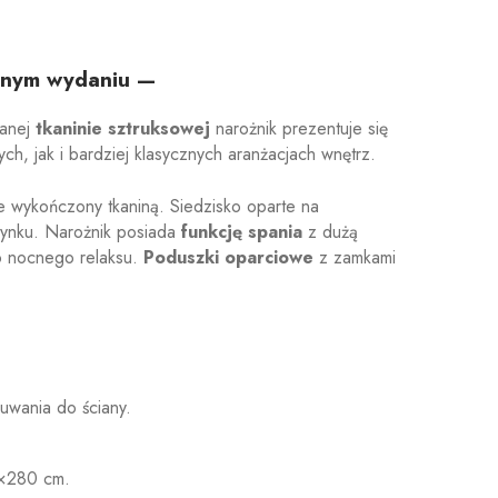
esnym wydaniu —
wanej
tkaninie sztruksowej
narożnik prezentuje się
h, jak i bardziej klasycznych aranżacjach wnętrz.
ie wykończony tkaniną. Siedzisko oparte na
zynku. Narożnik posiada
funkcję spania
z dużą
o nocnego relaksu.
Poduszki oparciowe
z zamkami
uwania do ściany.
1×280 cm.