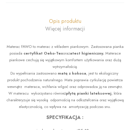
Opis produktu
Więcej informacji
Materac FAWO to materac z wkładem piankowym. Zastosowana pianka
posiada
certyfikat Oeko-Tex
oraz
atest higieniczny.
Materace
piankowe cechują się wyjątkowym komfortem użytkowania oraz dużą
wytrzymałością.
Do wypełniania zastosowano
matę z kokosa
, jest to ekologiczny
produkt pochodzenia naturalnego. Mata poprawia cyrkulację powietrza
wewnątrz materaca, wchłania wilgoć oraz odprowadza ją na zewnątrz.
W materacu wykorzystano również
płytę pianki lateksowej
, która
charakteryzuje się wysoką odpornością na odkształcenia oraz wyjątkową
elastycznością, co wpływa na amortyzację podczas snu.
SPECYFIKACJA :