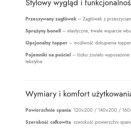
Stylowy wygląd i funkcjonalnoś
Przeszywany zagłówek
– Zagłówek z przeszyciami
Sprężyny bonell
– elastyczne, trwałe wsparcie wb
Opcjonalny topper
– możliwość dokupienia toppera
Pojemniki na pościel
– łóżko zostało wyposażone w 
tekstylne
Wymiary i komfort użytkowani
Powierzchnie spania
: 120×200 / 140×200 / 16
Szerokość całkowita
szerokość powierzchni spani