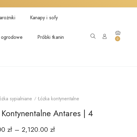
rożniki
Kanapy i sofy
 ogrodowe
Próbki tkanin
0
óżka sypialniane
Łóżka kontynentalne
 Kontynentalne Antares | 4
.00
zł
–
2,120.00
zł