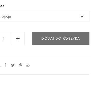
ar
DODAJ DO KOSZYKA
: