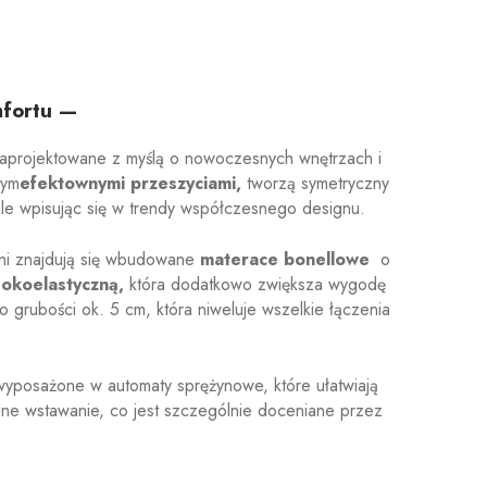
mfortu —
 zaprojektowane z myślą o nowoczesnych wnętrzach i
nym
efektownymi przeszyciami,
tworzą symetryczny
e wpisując się w trendy współczesnego designu.
zyni znajdują się wbudowane
materace bonellowe
o
okoelastyczną,
która dodatkowo zwiększa wygodę
o grubości ok. 5 cm, która niweluje wszelkie łączenia
yposażone w automaty sprężynowe, które ułatwiają
ne wstawanie, co jest szczególnie doceniane przez