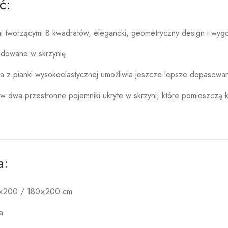
ć:
 tworzącymi 8 kwadratów, elegancki, geometryczny design i wyg
udowane w skrzynię
 z pianki wysokoelastycznej umożliwia jeszcze lepsze dopasowani
dwa przestronne pojemniki ukryte w skrzyni, które pomieszczą ko
a:
0×200 / 180×200 cm
a