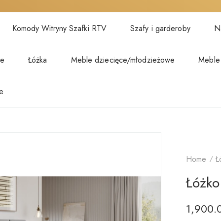
Komody Witryny Szafki RTV
Szafy i garderoby
Na
we
Łóżka
Meble dziecięce/młodzieżowe
Meble
e
Home
Ł
Łóżko
1,900