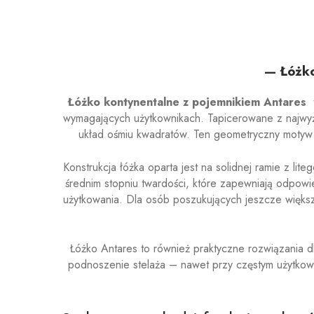
— Łóżko
Łóżko kontynentalne z pojemnikiem Antares
t
wymagających użytkownikach. Tapicerowane z najwyż
układ ośmiu kwadratów. Ten geometryczny motyw
Konstrukcja łóżka oparta jest na solidnej ramie z li
średnim stopniu twardości, które zapewniają odpow
użytkowania. Dla osób poszukujących jeszcze większ
Łóżko Antares to również praktyczne rozwiązania 
podnoszenie stelaża – nawet przy częstym użytkow