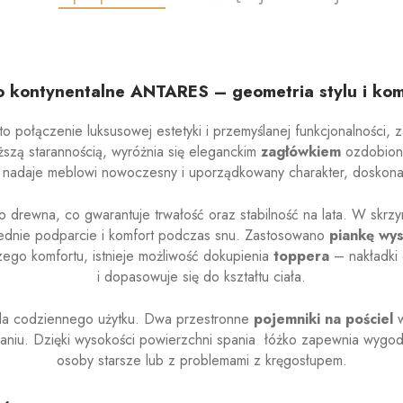
 kontynentalne ANTARES – geometria stylu i ko
o połączenie luksusowej estetyki i przemyślanej funkcjonalności,
szą starannością, wyróżnia się eleganckim
zagłówkiem
ozdobio
 nadaje meblowi nowoczesny i uporządkowany charakter, doskonal
tego drewna, co gwarantuje trwałość oraz stabilność na lata. W skr
iednie podparcie i komfort podczas snu. Zastosowano
piankę wys
ego komfortu, istnieje możliwość dokupienia
toppera
– nakładki 
i dopasowuje się do kształtu ciała.
dla codziennego użytku. Dwa przestronne
pojemniki na pościel
w
aniu. Dzięki wysokości powierzchni spania łóżko zapewnia wygod
osoby starsze lub z problemami z kręgosłupem.