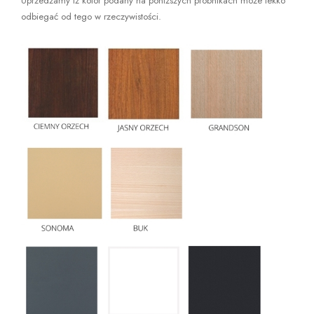
Uprzedzamy iż kolor podany na poniższych próbnikach może lekko
odbiegać od tego w rzeczywistości.