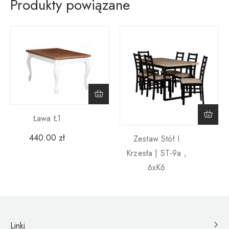
Produkty powiązane
Ława Ł1
440.00
zł
Zestaw Stół I
Krzesła | ST-9a ,
6xK6
Linki