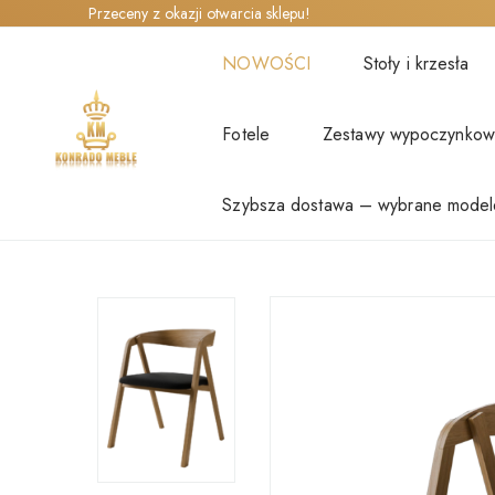
Przeceny z okazji otwarcia sklepu!
NOWOŚCI
Stoły i krzesła
Fotele
Zestawy wypoczynko
Szybsza dostawa – wybrane model