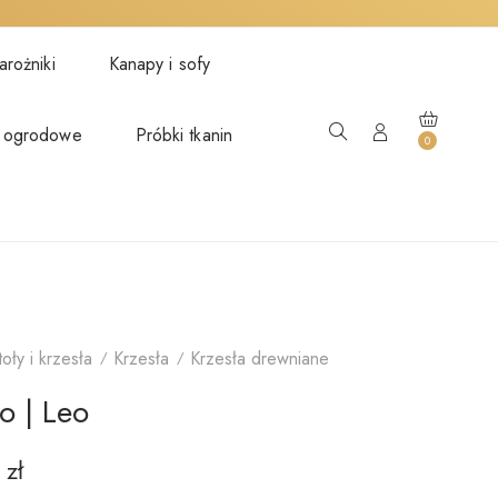
rożniki
Kanapy i sofy
 ogrodowe
Próbki tkanin
0
toły i krzesła
Krzesła
Krzesła drewniane
o | Leo
0
zł