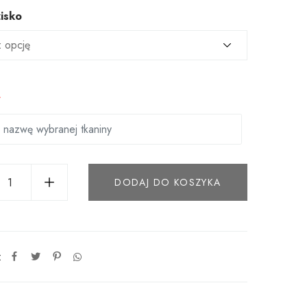
isko
*
DODAJ DO KOSZYKA
: