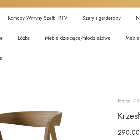
Komody Witryny Szafki RTV
Szafy i garderoby
Na
we
Łóżka
Meble dziecięce/młodzieżowe
Meble
e
Home
S
Krzesł
290.0