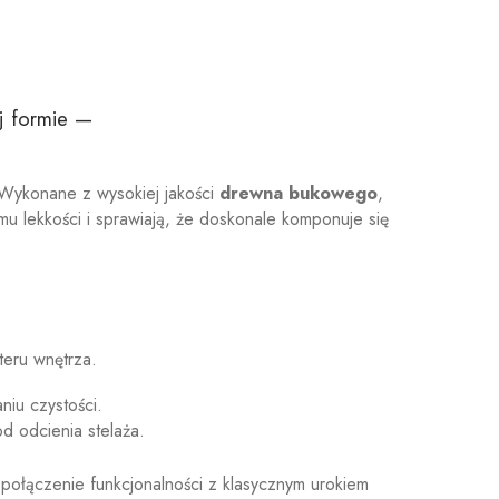
j formie —
. Wykonane z wysokiej jakości
drewna bukowego
,
mu lekkości i sprawiają, że doskonale komponuje się
teru wnętrza.
iu czystości.
d odcienia stelaża.
o połączenie funkcjonalności z klasycznym urokiem