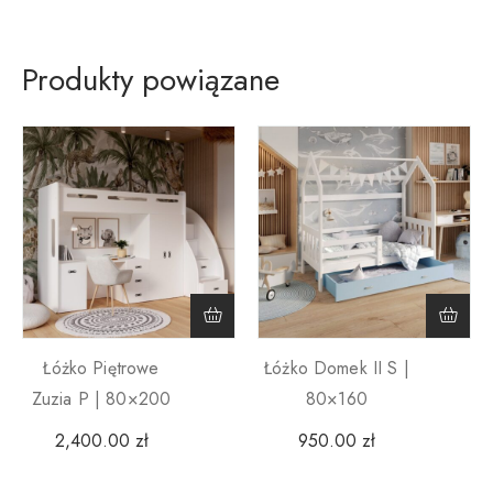
Produkty powiązane
Łóżko Piętrowe
Łóżko Domek II S |
Zuzia P | 80×200
80×160
2,400.00
zł
950.00
zł